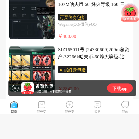
步枪-骑士 AKM突击步枪-古墓丽影
冲锋枪-猎鳄行动/UZI冲锋枪-港口
107M哈夫币 60-烽火等级 160-三角
徒/SG552突击步枪-运动员/SCAR-H
【史诗枪皮】 MP7冲锋枪-六套之
艺术家/SR-3M紧凑突击步枪-暗金
币和劵 8级通行证 1-战场等级 【近
战斗步枪-启航/腾龙突击步枪-马年
力 PSG-1射手步枪-港口艺术家
可买终身包赔
属骑士/S12K霰弹枪-曙光/PKM通用
战武器】 黑鹰 【传说枪皮】
祥瑞/腾龙突击步枪-万金泪冠/腾龙
M14射手步枪-猛攻 SG552突击步
Wegame(QQ/微信)-QQ
机枪-蝮蛇/M249轻机枪-港口艺术
SCAR-H战斗步枪-水墨云图
突击步枪-旷野牧歌/K437突击步枪-
枪-哈夫克警备
家/ M14射手步枪-猛攻/SR-25射手
QBZ95-1突击步枪-凌霄戍卫 AKM
墨冰/KC17突击步枪-电锯惊
￥488.00
步枪-暗金属骑士/PSG-1射手步枪-
突击步枪-古墓丽影 【史诗枪皮】
魂/MK47突击步枪-悠然茶歇/MP5
港口艺术家/杠杆式步枪-银
UZI冲锋枪-港口艺术家 AK-12突击
冲锋枪-墨冰/P90冲锋枪-信
SJZ165011号 [24330609]209m总资
河/Vector冲锋枪-花岗岩/G3战斗步
步枪-猛攻
条/Vector冲锋枪-夜莺/UZI冲锋枪-
产-32266k哈夫币-60烽火等级-钻
枪-星之彩/MP7冲锋枪-黑潮/AUG突
悠然茶歇/勇士冲锋枪-万金泪
石-28战场等级-列兵
击步枪-星之彩/SVD狙击步枪-酸
可买终身包赔
冠/MP7冲锋枪-小狗“D-
【干员外观】：红狼-蚀金玫瑰，骇
蚀/QCQ171冲锋枪-磁暴脉冲/AKM
-
Woof”/QCQ171冲锋枪-不羁人
爪-水墨云图，露娜-黑·天际线，骇
突击步枪-铁血战魂/AUG突击步枪-
生/MK4冲锋枪-夜莺/M870霰弹枪-
爪-维什戴尔，威龙-凌霄戍卫，深
￥2842.00
下载app
全金属外壳/M7战斗步枪-前沿科
墨冰/M250通用机枪-坠星者/Mini-
蓝-不破誓约，红狼-电锯惊魂，露
技/SCAR-H战斗步枪-荣耀列
14射手步枪-夜莺/M14射手步枪-蛮
娜-金牌射手，乌鲁鲁-荒原猎手，
三角洲交流群:832812493 全区看号
队/SCAR-H战斗步枪-猛攻/AS Val突
荒/M14射手步枪-缄花/M14射手步
银翼-未结卷宗，露娜-劳拉·克劳馥
找号租号， 联系客服
击步枪-哈夫克科技/MCX LT突击步
首页
我要买
我要卖
消息
我的
枪-古墓丽影/SKS射手步枪-骑
【近战皮肤】：近战-坠星者，近
枪-运动会/MP5冲锋枪-哈夫克卫
士/SR-25射手步枪-水墨云图/SR-25
战-信条，近战-黑鹰
可买终身包赔
队/P90冲锋枪-医疗协议/Vector冲锋
射手步枪-信条/SR-25射手步枪-缄
【典藏外观】：KC17突击步枪-造
Wegame(QQ/微信)-QQ
枪-先锋/UZI冲锋枪-前沿科技/SMG-
花/SR-25射手步枪-墨冰/AWM狙击
物纪元，M7战斗步枪-棱镜攻势