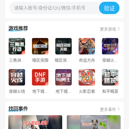
请输入账号/身份证/QQ/微信/手机号
验证
游戏推荐
更多游戏
三角洲行
暗区突围
暗区突围·
命运方舟
穿越火线
动
无限
手游
穿越火线
地下城与
地下城与
火影忍者
和平精英
勇士手游
勇士
找回事件
更多事件