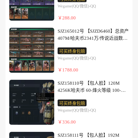
数11/战场等级50/行动等级60/安全
Wegame(QQ/微信)-QQ
箱等时效性道具以游戏内数据为
准，详情请看图/疾风-西部往事/无
￥288.00
名-守夜人/蜂医-医生/近战-处刑者2
级/近战-黑鹰/AKM突击步枪-群
SJZ165012号 【SJZD6460】总资产
星/AKM突击步枪-群星(优品
407M/哈夫币2341万/传说近战数3/
C)/M4A1突击步枪-墨冰/AKM突击
干员外观数8/传说枪皮数37/战场等
步枪-古墓丽影/K416突击步枪-守夜
可买终身包赔
级18/行动等级60/安全箱等时效性
人/AK-12突击步枪-墨冰/腾龙突击
Wegame(QQ/微信)-QQ
道具以游戏内数据为准，详情请看
步枪-旷野牧歌/MP5冲锋枪-墨
图/红狼-蚀金玫瑰/威龙-凌霄戍卫/
￥1788.00
冰/P90冲锋枪-医生/SMG-45冲锋枪-
红狼-电锯惊魂/露娜-金牌射手/乌鲁
拾花/MK4冲锋枪-战术甲胄/M1014
鲁-荒原猎手/蛊-不羁人生/银翼-未
SJZ158110号 【包人脸】120M
霰弹枪-墨冰/AKM突击步枪-逆战未
结卷宗/露娜-劳拉·克劳馥/近战-坠
4256K哈夫币 60-烽火等级 100-三
来/QBZ95-1突击步枪-战术甲
星者/近战-信条/近战-处刑者4级/近
角币和劵 1级通行证 15-战场等级
胄/AK-12突击步枪-猛攻/SCAR-H战
战-黑鹰/M4A1突击步枪-蚀金玫
可买终身包赔
【近战武器】 黑鹰 【传说枪皮】
斗步枪-银河/G3战斗步枪-哈夫克警
瑰/AKM突击步枪-古墓丽
Wegame(QQ/微信)-QQ
AKM突击步枪-锦绣 PSG-1射手步
备/AS Val突击步枪-战术甲胄/腾龙
影/QBZ95-1突击步枪-凌霄戍
枪-点翠 KC17突击步枪-点翠 K437
突击步枪-猎鳄行动/MK47突击步
￥336.00
卫/K416突击步枪-行动记录/K416
突击步枪-锦绣 SMG-45冲锋枪-锦
枪-暗金属骑士/MCX LT突击步枪-
突击步枪-坠星者/AUG突击步枪-悠
绣 SG552突击步枪-点翠 SKS射手
户外达人/MP5冲锋枪-银河/Vector
SJZ158111号 【包人脸】192M
然茶歇/AUG突击步枪-西装暴