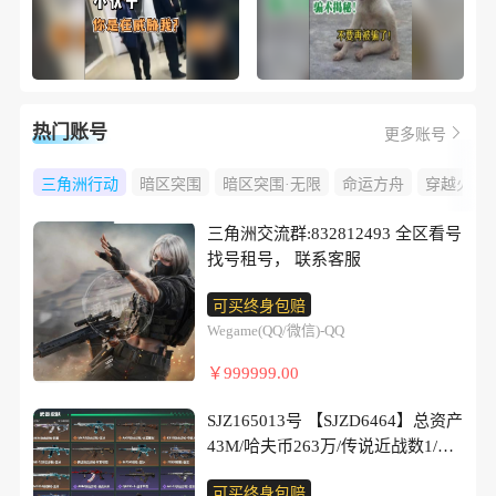
热门账号
更多账号
三角洲行动
暗区突围
暗区突围·无限
命运方舟
穿越火线
三角洲交流群:832812493 全区看号
找号租号， 联系客服
可买终身包赔
Wegame(QQ/微信)-QQ
￥999999.00
SJZ165013号 【SJZD6464】总资产
43M/哈夫币263万/传说近战数1/干
员外观数3/典藏外观数1/传说枪皮
可买终身包赔