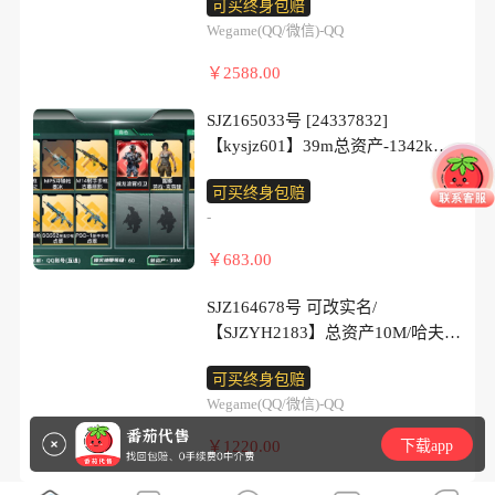
98狙击步枪-清算时刻
【近战皮肤】：近战-暗星X3，近
可买终身包赔
浅蓝涂装，SCAR-H战斗步枪-数码
10/典藏外观数2/传说枪皮数53/战
轮-缄花，G18-马年祥瑞
枪-狩猎时刻，腾龙突击步枪-马年
【稀有外观】：M1014霰弹枪-银灰
战-处刑者2级X3，近战-黑鹰X3
Wegame(QQ/微信)-QQ
迷彩，G3战斗步枪-高雅黑，PTR-
场等级50/行动等级60/安全箱等时
【史诗外观】：QBZ95-1突击步枪-
祥瑞，腾龙突击步枪-旷野牧歌，
金属，G18-银灰金属，R93狙击步
【传说外观】：M4A1突击步枪-蚀
32突击步枪-黄蜂，AS Val突击步
效性道具以游戏内数据为准，详情
曙光，K416突击步枪-冬日风情，
K437突击步枪-墨冰，KC17突击步
￥2588.00
枪-星之彩，AKM突击步枪-铁血战
金玫瑰X3，M4A1突击步枪-阿米娅
枪-黑巧甜心，MP5冲锋枪-海色，
请看图/红狼-蚀金玫瑰/骇爪-水墨云
K416突击步枪-腊梅，AUG突击步
枪-电锯惊魂，MK47突击步枪-悠然
魂，ASh-12战斗步枪-精英联盟，
X3，AKM突击步枪-古墓丽影X3，
Vector冲锋枪-几何迷彩，野牛冲锋
图/蛊-能天使午夜邮差/蜂医-送葬人
枪-蝮蛇，M7战斗步枪-百步穿杨，
茶歇，MP5冲锋枪-墨冰， P90冲锋
SJZ165033号 [24337832]
SG552突击步枪-贴花艺术， AK-12
ASh-12战斗步枪-鹅鸭杀X3，
枪-高雅黑，M1014霰弹枪-高雅
·无题密令/深蓝-不破誓约/红狼-电
M7战斗步枪-庇护者，SG552突击
枪-医生，Vector冲锋枪-狩猎时刻，
【kysjz601】39m总资产-1342k哈
突击步枪-马年新春，AK-12突击步
SG552突击步枪-运动员X3，SG552
黑，M1014霰弹枪-海浪，M250通
锯惊魂/露娜-金牌射手/乌鲁鲁-荒原
步枪-哈夫克警备，AK-12突击步
UZI冲锋枪-悠然茶歇，勇士冲锋枪-
夫币-60烽火等级-铂金-1战场等级-
枪-运动会，SCAR-H战斗步枪-猛
突击步枪-点翠X3，AK-12突击步
用机枪-条纹，M250通用机枪-雪
猎手/蛊-不羁人生/银翼-未结卷宗/
可买终身包赔
枪-猛攻，SCAR-H战斗步枪-囚徒，
能天使-午夜邮差，QCQ171冲锋枪-
无军衔
攻，PTR-32突击步枪-清洁能源，
枪-夜鹰X3，AK-12突击步枪-特斯
松，SVD狙击步枪-高雅黑，SR-25
近战-坠星者/近战-暗星/近战-北极
-
G3战斗步枪-流沙送葬，AS Val突
不羁人生，MK4冲锋枪-夜莺，
【干员外观】：威龙-凌霄戍卫，露
MK47突击步枪-执法武装，MCX
拉线圈X3，SCAR-H战斗步枪-铁艺
射手步枪-黑巧甜心，PSG-1射手步
星/近战-信条/近战-影锋/近战-处刑
击步枪-百步穿杨，AS Val突击步
M870霰弹枪-墨冰，M14射手步枪-
娜-劳拉·克劳馥
LT突击步枪-运动会，MP5冲锋枪-
苍穹X3，SCAR-H战斗步枪-水墨云
￥683.00
枪-雪松，R93狙击步枪-狂欢，
者3级/近战-黑鹰/AS Val突击步枪-
枪-战术甲胄，腾龙突击步枪-猎鳄
蛮荒，M14射手步枪-缄花，SKS射
【近战皮肤】：近战-坠星者，近
弄臣，P90冲锋枪-执法武装，
图X3，SCAR-H战斗步枪-启航
QSZ92G-条纹，沙漠之鹰-海浪，沙
悬赏令/M7战斗步枪-棱镜攻势
行动，K437突击步枪-丛影谍踪，
手步枪-骑士，SR-25射手步枪-缄
战-黑鹰
Vector冲锋枪-先锋，SMG-45冲锋
X3，SCAR-H战斗步枪-荼蘼X3，
SJZ164678号 可改实名/
漠之鹰-高雅
S2/M7战斗步枪-棱镜攻势S2(优品
KC17突击步枪-旧日审判，MCX
花，SR-25射手步枪-墨冰，.357左
【典藏外观】：MP7冲锋枪-电玩高
枪-行动开启，SMG-45冲锋枪-幻影
CAR-15突击步枪-阿米娅X3，腾龙
【SJZYH2183】总资产10M/哈夫币
A)/AS Val突击步枪-悬赏令(优品
LT突击步枪-户外达人，MP5冲锋
轮-缄花，G18-马年祥瑞，复合弓-
手S2X2
结构，M870霰弹枪-执法武装，
突击步枪-捞点薯条X3，KC17突击
7万/传说近战数2/干员外观数11/传
B)/M4A1突击步枪-蚀金玫瑰/M4A1
枪-竞技风，P90冲锋枪-清算时刻，
黑·天际线
【典藏外观成色】：MP7冲锋枪-电
可买终身包赔
QJB201轻机枪-哈夫克卫队，
步枪-电锯惊魂X3，KC17突击步枪-
说枪皮数54/战场等级15/行动等级
突击步枪-阿米娅/AKM突击步枪-锦
Vector冲锋枪-百步穿杨，Vector冲
【史诗外观】：QBZ95-1突击步枪-
玩高手S2(优品C)X2
Wegame(QQ/微信)-QQ
QJB201轻机枪-猛攻，QJB201轻机
点翠X3，UZI冲锋枪-特斯拉线圈
60/安全箱等时效性道具以游戏内数
绣/AKM突击步枪-古墓丽影/ASh-12
锋枪-异域战争，SR-3M紧凑突击步
战术甲胄，K416突击步枪-冬日风
【传说外观】：QBZ95-1突击步枪-
枪-动力机能，SR-25射手步枪-开
X3，SMG-45冲锋枪-骑士X3，SR-
据为准，详情请看图/红狼-蚀金玫
战斗步枪-鹅鸭杀/K416突击步枪-行
￥1220.00
下载app
枪-开工大吉，SR-3M紧凑突击步
情，K416突击步枪-腊梅，K416突
凌霄戍卫，K416突击步枪-坠星
拓，Marlin杠杆步枪-猛攻，SV-98
3M紧凑突击步枪-特斯拉线圈X3，
瑰/骇爪-水墨云图/蛊-能天使午夜邮
动记录/K416突击步枪-坠星
枪-暗金属骑士，勇士冲锋枪-丛影
击步枪-阿萨拉特攻，AUG突击步
者，AUG突击步枪-西装暴徒，
狙击步枪-星链科技，SV-98狙击步
SR-3M紧凑突击步枪-荼蘼X3，勇
差/威龙-铁面判官/深蓝-不破誓约/
者/M16A4突击步枪-狩猎时刻/AUG