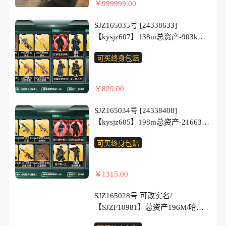
SG552突击步枪-运动员，SCAR-H
￥999999.00
突击步枪-旷野牧歌，K437突击步
SMG-45冲锋枪-行动开启，M249轻
战斗步枪-启航，AS Val突击步枪-
枪-锦绣，MP5冲锋枪-墨冰， P90
机枪-冰天雪地，QJB201轻机枪-哈
全域特勤，腾龙突击步枪-马年祥
SJZ165035号 [24338633]
冲锋枪-医生，SMG-45冲锋枪-锦
夫克卫队，QJB201轻机枪-动力机
瑞，腾龙突击步枪-万金泪冠，腾龙
【kysjz607】138m总资产-903k哈
绣，M1014霰弹枪-墨冰
能，Mini-14射手步枪-荣耀列队，
突击步枪-旷野牧歌，K437突击步
夫币-60烽火等级-黄金-43战场等
【史诗外观】：AK-12突击步枪-原
VSS射手步枪-动力机能，SR-25射
可买终身包赔
枪-墨冰，K437突击步枪-锦绣，
级-上等兵
型机，QBZ95-1突击步枪-战术甲
手步枪-开拓，杠杆式步枪-运动
-
MK47突击步枪-悠然茶歇，MK47
【干员外观】：红狼-蚀金玫瑰，露
胄，K416突击步枪-阿萨拉特攻，
会，SV-98狙击步枪-星链科技，
突击步枪-暗星，MP5冲锋枪-墨
娜-金牌射手，乌鲁鲁-荒原猎手，
AK-12突击步枪-猛攻，AS Val突击
￥829.00
SV-98狙击步枪-哈夫克航天，SV-
冰，UZI冲锋枪-悠然茶歇，SMG-
蛊-不羁人生，银翼-未结卷宗，蜂
步枪-战术甲胄，腾龙突击步枪-猎
98狙击步枪-精英联盟，G18-星链
45冲锋枪-锦绣，SR-3M紧凑突击步
医-医生
鳄行动，KC17突击步枪-旧日审
SJZ165034号 [24338408]
科技，G18-哈夫克航天，G18-战术
枪-暗星，勇士冲锋枪-能天使-午夜
【近战皮肤】：近战-坠星者，近
判，P90冲锋枪-清算时刻，SR-3M
【kysjz605】198m总资产-21663k
练习
邮差，勇士冲锋枪-万金泪冠，
战-处刑者2级，近战-黑鹰
紧凑突击步枪-暗金属骑士，MP7冲
哈夫币-60烽火等级-白银-41战场等
【普通外观】：M4A1突击步枪-粉
QCQ171冲锋枪-不羁人生，M870
【传说外观】：M4A1突击步枪-蚀
可买终身包赔
锋枪-六套之力，MK4冲锋枪-旧日
级-列兵
色涂装，M4A1突击步枪-高雅黑，
霰弹枪-墨冰，M250通用机枪-坠星
金玫瑰，AKM突击步枪-古墓丽
-
审判，PKM通用机枪-蝮蛇，M249
【干员外观】：红狼-蚀金玫瑰，骇
M4A1突击步枪-海色，QBZ95-1突
者，M14射手步枪-蛮荒，M14射手
影，QBZ95-1突击步枪-凌霄戍卫，
轻机枪-港口艺术家，QJB201轻机
爪-维什戴尔，威龙-壮志凌云，蜂
击步枪-高雅黑，QBZ95-1突击步
￥1315.00
步枪-缄花，M14射手步枪-古墓丽
K416突击步枪-行动记录，M16A4
枪-炽焰，QJB201轻机枪-旧日审
医-送葬人·无题密令，无名-夜鹰，
枪-海浪，QBZ95-1突击步枪-海
影，SKS射手步枪-骑士，SR-25射
突击步枪-狩猎时刻，AUG突击步
判， M14射手步枪-猛攻，PSG-1射
深蓝-不破誓约，红狼-电锯惊魂，
色，QBZ95-1突击步枪-2026，
SJZ165028号 可改实名/
手步枪-缄花，SR-25射手步枪-墨
枪-悠然茶歇，AUG突击步枪-西装
手步枪-港口艺术家，杠杆式步枪-
露娜-金牌射手，乌鲁鲁-荒原猎
K416突击步枪-几何迷彩，M16A4
【SJZF10981】总资产196M/哈夫
冰，R93狙击步枪-维什戴尔，
暴徒，SG552突击步枪-运动员，
清算时刻，杠杆式步枪-银河，SV-
手，蛊-不羁人生
突击步枪-高雅黑，AUG突击步枪-
币2837万/传说近战数6/干员外观数
AWM狙击步枪-万金泪冠，.357左
SCAR-H战斗步枪-启航，G3战斗步