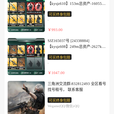
米娅，M4A1突击步枪-墨冰，AK-
【kysjz610】153m总资产-16055k
枪-锦绣 ASh
12突击步枪-墨冰，SCAR-H战斗步
哈夫币-60烽火等级-钻石-31战场等
枪-启航，CAR-15突击步枪-阿米
可买终身包赔
级-军士长
娅，KC17突击步枪-电锯惊魂，
-
【干员外观】：骇爪-维什戴尔，威
MP5冲锋枪-墨冰， P90冲锋枪-医
龙-凌霄戍卫，露娜-金牌射手，乌
￥993.00
生，M1014霰弹枪-墨冰，R93狙击
鲁鲁-荒原猎手，蛊-不羁人生，银
步枪-维什戴尔
翼-未结卷宗，露娜-劳拉·克劳馥
SJZ165037号 [24338884]
【史诗外观】：AUG突击步枪-蝮
【近战皮肤】：近战-暗星，近战-
【kysjz608】249m总资产-2627k哈
蛇，AS Val突击步枪-战术甲胄，
处刑者2级，近战-黑鹰
夫币-60烽火等级-黑鹰-15战场等
MP5冲锋枪-战术竞备，Vector冲锋
【典藏外观】：M4A1突击步枪-棱
可买终身包赔
级-上等兵
枪-猎鳄行动，M700狙击步枪-竞技
镜攻势
-
【干员外观】：威龙-凌霄戍卫，蜂
风
【典藏外观成色】：M4A1突击步
医-医生
【稀有外观】：AKM突击步枪-肃
￥1047.00
枪-棱镜攻势(优品B)
【近战皮肤】：近战武器-挽歌，近
杀，QBZ95-1突击步枪-公平竞技，
【传说外观】：M4A1突击步枪-蚀
战-处刑者4级，近战-黑鹰
M7战斗步枪-捣蛋鬼，SG552突击
三角洲交流群:832812493 全区看号
金玫瑰，AKM突击步枪-锦绣，
【传说外观】：M4A1突击步枪-墨
步枪-贴花艺术，K437突击步枪-生
找号租号， 联系客服
AKM突击步枪-古墓丽影，QBZ95-
冰，AKM突击步枪-锦绣，AKM突
存指令，MK47突击步枪-精英联
1突击步枪-凌霄戍卫，K416突击步
击步枪-古墓丽影，QBZ95-1突击步
可买终身包赔
盟，MCX LT突击步枪-运动会，
枪-行动记录，AUG突击步枪-悠然
枪-凌霄戍卫，AUG突击步枪-西装
Wegame(QQ/微信)-QQ
MP5冲锋枪-哈夫克卫队，P90冲锋
茶歇，AUG突击步枪-西装暴徒，
暴徒，AK-12突击步枪-墨冰，腾龙
枪-捣蛋鬼，Vector冲锋枪-先锋，