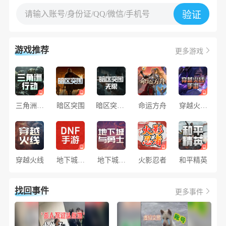
请输入账号/身份证/QQ/微信/手机号
验证
游戏推荐
更多游戏
三角洲行
暗区突围
暗区突围·
命运方舟
穿越火线
动
无限
手游
穿越火线
地下城与
地下城与
火影忍者
和平精英
勇士手游
勇士
找回事件
更多事件