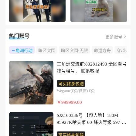
热门账号
更多账号
三角洲行动
暗区突围
暗区突围·无限
命运方舟
穿越火线
三角洲交流群:832812493 全区看号
找号租号， 联系客服
可买终身包赔
Wegame(QQ/微信)-QQ
￥999999.00
SJZ160336号 【包人脸】180M
95927K哈夫币 60-烽火等级 597-三
角币和劵 12级通行证 1-战场等级
可买终身包赔