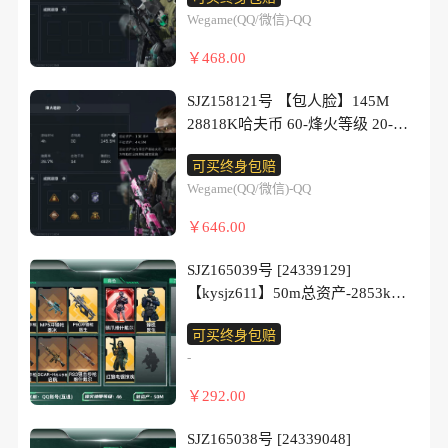
【近战武器】 黑鹰 【干员外观】
Wegame(QQ/微信)-QQ
银翼-未结卷宗 【传说枪皮】 AUG
突击步枪-西装暴徒 【史诗枪皮】
￥468.00
P90冲锋枪-清算时刻 M7战斗步枪-
勇者之境 杠杆式步枪-清算时刻 SV-
SJZ158121号 【包人脸】145M
98狙击步枪-清算时刻 QJB201轻机
28818K哈夫币 60-烽火等级 20-三
枪-旧日审判 MK4冲锋枪-旧日审判
角币和劵 14级通行证 21-战场等级
KC17突击步枪-旧日审判 M249轻
可买终身包赔
【近战武器】 坠星者 处刑者 黑鹰
机枪-港口艺术家 PSG-1射手步枪-
Wegame(QQ/微信)-QQ
【干员外观】 蛊-不羁人生 红狼-电
港口艺术家 PKM通用机枪-阿萨拉
锯惊魂 【传说枪皮】 腾龙突击步
￥646.00
特攻 QBZ95-1突击步枪-战术甲胄
枪-捞点薯条 AWM狙击步枪-捞点薯
条 93R-捞点薯条 UZI冲锋枪-特斯
SJZ165039号 [24339129]
拉线圈 AK-12突击步枪-特斯拉线
【kysjz611】50m总资产-2853k哈
圈 SR-3M紧凑突击步枪-特斯拉线
夫币-46烽火等级-黄金-10战场等
圈 M4A1突击步枪-阿米娅 SCAR-H
可买终身包赔
级-列兵
战斗步枪-启航 AKM突击步枪-锦绣
-
【干员外观】：骇爪-维什戴尔，红
QCQ171冲锋枪-不羁人生 AUG突
狼-电锯惊魂，蜂医-医生
￥292.00
击步枪-悠然茶歇 MK47突击步枪-
【近战皮肤】：近战-黑鹰
悠然茶歇 UZI冲锋枪-悠然茶歇
【传说外观】：M4A1突击步枪-阿
SJZ165038号 [24339048]
K437突击步枪-锦绣 SMG-45冲锋