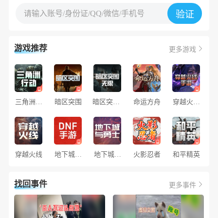
请输入账号/身份证/QQ/微信/手机号
验证
游戏推荐
更多游戏
三角洲行
暗区突围
暗区突围·
命运方舟
穿越火线
动
无限
手游
穿越火线
地下城与
地下城与
火影忍者
和平精英
勇士手游
勇士
找回事件
更多事件