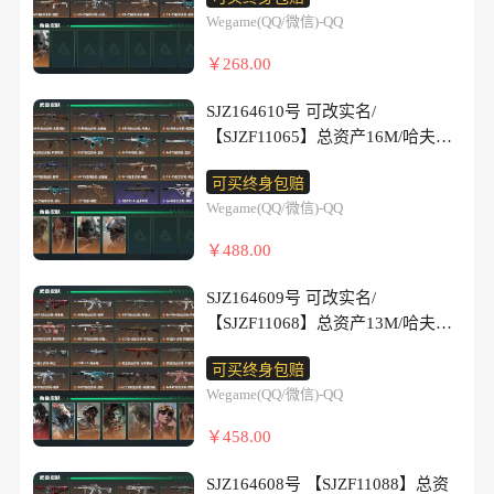
等级15/行动等级60/安全箱等时效
Wegame(QQ/微信)-QQ
性道具以游戏内数据为准，详情请
看图/无名-守夜人/近战-黑鹰/M4A1
￥268.00
突击步枪-阿米娅/K416突击步枪-守
夜人/AK-12突击步枪-特斯拉线
SJZ164610号 可改实名/
圈/SCAR-H战斗步枪-启航/腾龙突
【SJZF11065】总资产16M/哈夫币
击步枪-捞点薯条/K437突击步枪-墨
26万/传说近战数1/干员外观数4/传
冰/MP5冲锋枪-墨冰/Vector冲锋枪-
可买终身包赔
说枪皮数15/战场等级15/行动等级
能天使-午夜邮差/UZI冲锋枪-特斯
Wegame(QQ/微信)-QQ
60/安全箱等时效性道具以游戏内数
拉线圈/SR-3M紧凑突击步枪-特斯
据为准，详情请看图/银翼-未结卷
￥488.00
拉线圈/勇士冲锋枪-能天使-午夜邮
宗/疾风-西部往事/无名-守夜人/深
差/MK4冲锋枪-战术甲胄/M870霰
蓝-盾峰/近战-坠星者/近战-黑
SJZ164609号 可改实名/
弹枪-墨冰/M14射手步枪-缄花/SR-
鹰/AKM突击步枪-古墓丽影/K416
【SJZF11068】总资产13M/哈夫币
25射手步枪-水墨云图/SR-25射手步
突击步枪-坠星者/K416突击步枪-守
22万/传说近战数1/干员外观数9/传
枪-缄花/SR-25射手步枪-墨冰/AWM
夜人/AUG突击步枪-西装暴徒/腾龙
可买终身包赔
说枪皮数37/战场等级16/行动等级
狙击步枪-捞点薯条/.357左轮-缄
突击步枪-旷野牧歌/K437突击步枪-
Wegame(QQ/微信)-QQ
60/安全箱等时效性道具以游戏内数
花/93R-捞点薯条/QBZ95-1突击步
墨冰/MP5冲锋枪-墨冰/MK4冲锋枪-
据为准，详情请看图/露娜-黑·天际
枪-曙光/K416突击步枪-竞技
￥458.00
战术甲胄/M870霰弹枪-墨冰/PKM
线/蜂医-送葬人·无题密令/深蓝-不
风/M16A4突击步枪-竞赛选
通用机枪-盾峰/M250通用机枪-坠星
破誓约/红狼-电锯惊魂/乌鲁鲁-荒原
手/SCAR-H战斗步枪-国风/G3战斗
SJZ164608号 【SJZF11088】总资
者/M14射手步枪-缄花/SR-25射手步