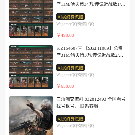
猎手/蛊-不羁人生/疾风-西部往事/
步枪-阿萨拉工艺/AS Val突击步枪-
产11M/哈夫币34万/传说近战数1/干
枪-缄花/SR-25射手步枪-墨冰/.357
无名-守夜人/蜂医-医生/近战-处刑
战术甲胄/SR-3M紧凑突击步枪-战
员外观数6/传说枪皮数44/战场等级
左轮-缄花/QBZ95-1突击步枪-战术
者4级/近战-黑鹰/M4A1突击步枪-阿
可买终身包赔
术竞备/勇士冲锋枪-工业狂潮/M249
9/行动等级60/安全箱等时效性道具
甲胄/AUG突击步枪-蝮蛇/AK-12突
米娅/AKM突击步枪-锦绣/K416突
Wegame(QQ/微信)-QQ
轻机枪-港口艺术家/QJB201轻机枪-
以游戏内数据为准，详情请看图/
击步枪-猛攻/SCAR-H战斗步枪-银
击步枪-守夜人/M16A4突击步枪-狩
Old Habits/SVD狙击步枪-阿萨拉工
蛊-能天使午夜邮差/红狼-电锯惊魂/
河/G3战斗步枪-哈夫克警备/AS Val
￥498.00
猎时刻/AUG突击步枪-悠然茶
艺/ M14射手步枪-猛攻/PSG-1射手
露娜-金牌射手/乌鲁鲁-荒原猎手/无
突击步枪-战术甲胄/KC17突击步枪-
歇/AK-12突击步枪-特斯拉线
步枪-港口艺术家/SV-98狙击步枪-
名-守夜人/蜂医-医生/近战-暗星/近
旧日审判/MK47突击步枪-暗金属骑
SJZ164607号 【SJZF11089】总资
圈/SCAR-H战斗步枪-启航/G3战斗
林中猎手/M700狙击步枪-蝮蛇/M7
战-黑鹰/M4A1突击步枪-阿米
士/MCX LT突击步枪-户外达
产31M/哈夫币3万/传说近战数2/干
步枪-狩猎时刻/G3战斗步枪-骑
战斗步枪-天际线/M4A1突击步枪-
娅/AKM突击步枪-锦绣/ASh-12战斗
人/MP5冲锋枪-银河/P90冲锋枪-清
员外观数6/典藏外观数1/传说枪皮
士/CAR-15突击步枪-阿米娅/腾龙突
战术小队/M4A1突击步枪-零
步枪-鹅鸭杀/K416突击步枪-守夜
可买终身包赔
算时刻/Vector冲锋枪-阿萨拉文
数23/战场等级5/行动等级60/安全
击步枪-马年祥瑞/腾龙突击步枪-旷
点/QBZ95-1突击步枪-公平竞
人/AUG突击步枪-悠然茶歇/SG552
Wegame(QQ/微信)-QQ
明/UZI冲锋枪-港口艺术家/SMG-45
箱等时效性道具以游戏内数据为
野牧歌/K437突击步枪-墨冰/K437
技/K416突击步枪-碳纤维/SG552突
突击步枪-运动员/AK-12突击步枪-
冲锋枪-阿萨拉特攻/SR-3M紧凑突
准，详情请看图/骇爪-维什戴尔/乌
突击步枪-锦绣/KC17突击步枪-电锯
￥658.00
击步枪-开拓/SG552突击步枪-先
特斯拉线圈/SCAR-H战斗步枪-启
击步枪-暗金属骑士/MP7冲锋枪-六
鲁鲁-荒原猎手/蛊-不羁人生/银翼-
惊魂/MK47突击步枪-悠然茶
锋/AK-12突击步枪-零点/AK-12突
航/SCAR-H战斗步枪-荼蘼/G3战斗
套之力/MK4冲锋枪-旧日审
未结卷宗/露娜-劳拉·克劳馥/无名-
歇/MP5冲锋枪-墨冰/P90冲锋枪-医
三角洲交流群:832812493 全区看号
击步枪-战术行动/SCAR-H战斗步
步枪-骑士/CAR-15突击步枪-阿米
判/M249轻机枪-港口艺术
守夜人/近战-坠星者/近战-处刑者3
生/Vector冲锋枪-狩猎时刻/UZI冲锋
找号租号， 联系客服
枪-荣耀列队/SCAR-H战斗步枪-猛
娅/腾龙突击步枪-捞点薯条/腾龙突
家/QJB201轻机枪-旧日审判/ M14
级/近战-黑鹰/M250通用机枪-电玩
枪-特斯拉线圈/UZI冲锋枪-悠然茶
攻/P90冲锋枪-盒你一起/P90冲锋枪-
击步枪-马年祥瑞/K437突击步枪-墨
射手步枪-猛攻/SR-25射手步枪-暗
高手S2/M250通用机枪-电玩高手
可买终身包赔
歇/SMG-45冲锋枪-锦绣/SMG-45冲
浅鲨小队/Vector冲锋枪-先锋/SMG-
冰/K437突击步枪-锦绣/KC17突击
金属骑士/杠杆式步枪-清算时刻/杠
S2(优品C)/M4A1突击步枪-阿米
Wegame(QQ/微信)-QQ
锋枪-拾花/SR-3M紧凑突击步枪-特
45冲锋枪-哈夫克卫队/SMG-45冲锋
步枪-电锯惊魂/MK47突击步枪-悠
杆式步枪-银河/SV-98狙击步枪-猎
娅/K416突击步枪-行动记录/K416
斯拉线圈/勇士冲锋枪-能天使-午夜