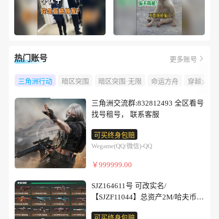
热门账号
更多账号
三角洲行动
暗区突围
暗区突围·无限
命运方舟
穿越火线
三角洲交流群:832812493 全区看号
找号租号， 联系客服
可买终身包赔
Wegame(QQ/微信)-QQ
￥999999.00
SJZ164611号 可改实名/
【SJZF11044】总资产2M/哈夫币2
万/干员外观数1/传说枪皮数20/战场
可买终身包赔