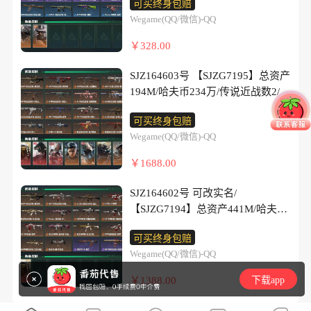
术甲胄/腾龙突击步枪-猎鳄行
步枪-西装暴徒/腾龙突击步枪-旷野
可买终身包赔
龙突击步枪-无垢/腾龙突击步枪-猎
60/安全箱等时效性道具以游戏内数
冬日风情/K416突击步枪-腊
士冲锋枪-能天使-午夜邮
动/K437突击步枪-丛影谍踪/KC17
牧歌/K437突击步枪-墨冰/MP5冲锋
Wegame(QQ/微信)-QQ
鳄行动/K437突击步枪-守护
据为准，详情请看图/深蓝-盾峰/蜂
梅/K416突击步枪-阿萨拉特
差/QCQ171冲锋枪-鹅鸭杀/QCQ171
突击步枪-旧日审判/MP5冲锋枪-战
枪-墨冰/P90冲锋枪-医生/SMG-45冲
者/K437突击步枪-丛影谍踪/KC17
医-医生/近战-黑鹰/K437突击步枪-
攻/M16A4突击步枪-竞赛选手/AUG
冲锋枪-不羁人生/M1014霰弹枪-墨
￥328.00
术竞备/MP5冲锋枪-竞技风/P90冲锋
锋枪-拾花/MK4冲锋枪-战术甲
突击步枪-缄默情歌/MK47突击步
墨冰/MP5冲锋枪-墨冰/P90冲锋枪-
突击步枪-蝮蛇/M7战斗步枪-百步穿
冰/QJB201轻机枪-鹅鸭杀/M14射手
枪-清算时刻/Vector冲锋枪-猎鳄行
胄/M870霰弹枪-墨冰/M250通用机
枪-暗金属骑士/MP5冲锋枪-深海恐
医生/SMG-45冲锋枪-拾花/MK4冲
杨/SG552突击步枪-深海恐
步枪-缄花/SR-25射手步枪-水墨云
SJZ164603号 【SJZG7195】总资产
动/UZI冲锋枪-港口艺术家/SMG-45
枪-坠星者/SR-25射手步枪-墨
惧/MP5冲锋枪-战术竞备/MP5冲锋
锋枪-战术甲胄/M870霰弹枪-墨
惧/SG552突击步枪-哈夫克警
图/SR-25射手步枪-缄花/R93狙击步
194M/哈夫币234万/传说近战数2/干
冲锋枪-阿萨拉特攻/SR-3M紧凑突
冰/AK-12突击步枪-猛攻/SCAR-H战
枪-竞技风/MP5冲锋枪-银河/P90冲
冰/PKM通用机枪-盾峰/SR-25射手
备/AK-12突击步枪-猛攻/SCAR-H战
枪-维什戴尔/.357左轮-缄花/G18-马
员外观数15/传说枪皮数52/战场等
击步枪-开工大吉/勇士冲锋枪-工业
斗步枪-银河/AS Val突击步枪-战术
锋枪-紧急戒备
步枪-墨冰/QBZ95-1突击步枪-战术
可买终身包赔
斗步枪-囚徒/G3战斗步枪-流沙送
年祥瑞/AUG突击步枪-蝮蛇/AK-12
级50/行动等级60/安全箱等时效性
狂潮/勇士冲锋枪-丛影谍踪/MP7冲
甲胄/KC17突击步枪-旧日审
甲胄/UZI冲锋枪-港口艺术家/SMG-
Wegame(QQ/微信)-QQ
葬/G3战斗步枪-哈夫克警备/AS Val
突击步枪-猛攻/G3战斗步枪-哈夫克
道具以游戏内数据为准，详情请看
锋枪-守护者/MP7冲锋枪-六套之
判/MK47突击步枪-暗金属骑
45冲锋枪-阿萨拉特攻/SVD狙击步
突击步枪-百步穿杨/腾龙突击步枪-
警备/AS Val突击步枪-战术甲
图/红狼-蚀金玫瑰/露娜-黑·天际线/
力/MK4冲锋枪-旧日审判/PKM通用
士/MCX LT突击步枪-户外达
￥1688.00
枪-阿萨拉工艺/PSG-1射手步枪-港
猎鳄行动/K437突击步枪-守护
胄/MP5冲锋枪-深海恐惧/MP5冲锋
骇爪-维什戴尔/威龙-飞虎/蜂医-送
机枪-蝮蛇/PKM通用机枪-阿萨拉特
人/MP5冲锋枪-银河/P90冲锋枪-清
口艺术家/AKM突击步枪-铁血战
者/K437突击步枪-丛影谍踪/MP5冲
枪-战术竞备/SMG-45冲锋枪-阿萨
葬人·无题密令/无名-夜鹰/深蓝-不
攻/M249轻机枪-丛影谍踪/QJB201
算时刻/Vector冲锋枪-阿萨拉文
SJZ164602号 可改实名/
魂/SCAR-H战斗步枪-荣耀列
锋枪-战术竞备/MP5冲锋枪-竞技
拉特攻/SR-3M紧凑突击步枪-战术
破誓约/红狼-电锯惊魂/露娜-金牌射
轻机枪-炽焰/QJB201轻机枪-旧日审
明/UZI冲锋枪-港口艺术家/SR-3M
【SJZG7194】总资产441M/哈夫币
队/MP5冲锋枪-弄臣/Vector冲锋枪-
风/P90冲锋枪-紧急戒备/Vecto
竞备/MP7冲锋枪-六套之力/M249轻
手/乌鲁鲁-荒原猎手/蛊-不羁人生/
判/VSS射手步枪-丛影谍踪/ M14射
紧凑突击步枪-暗金属骑士/MP7冲
39503万/传说近战数1/干员外观数
先锋/SMG-45冲锋枪-行动开启/勇士
机枪-港口艺术家/M250通用机枪-囚
银翼-未结卷宗/疾风-西部往事/无
可买终身包赔
手步枪-航天庆典/ M14射手步枪-猛
锋枪-六套之力/MK4冲锋枪-旧日审
1/传说枪皮数14/战场等级1/行动等
冲锋枪-冰天雪地/QJB201轻机枪-哈
徒/ M14射手步枪-猛攻/PSG-1射手
名-守夜人/蜂医-医生/近战-北极星/
Wegame(QQ/微信)-QQ
攻/PSG-1射手步枪-港口艺术家/杠
判/QJB201轻机枪-炽焰/QJB201轻
级52/安全箱等时效性道具以游戏内
夫克卫队/QJB201轻机枪-动力机
步枪-港口艺术家/M4A1突击步枪-
近战-处刑者1级/近战-黑鹰/M4A1突
杆式步枪-清算时刻/SV-98狙击步
机枪-旧日审判/SVD狙击步枪-阿萨
数据为准，详情请看图/红狼-蚀金
能/VSS射手步枪-动力机能/SR-25射
￥1388.00
下载app
零点/K416突击步枪-碳纤维/AUG突
击步枪-蚀金玫瑰/M4A1突击步枪-
枪-猎鳄行动/SV-98狙击步枪-清算
拉工艺/ M14射手步枪-猛攻/SR-25
玫瑰/近战-处刑者1级/近战-黑
手步枪-开拓/SV-98狙击步枪-清洁
击步枪-全金属外壳/M7战斗步枪-捣
阿米娅/AKM突击步枪-古墓丽
时刻/M700狙击步枪-哈夫克警
射手步枪-暗金属骑士/PSG-1射手步
鹰/M4A1突击步枪-蚀金玫瑰/AK-12
能源/G18-战术练习/M4A1突击步