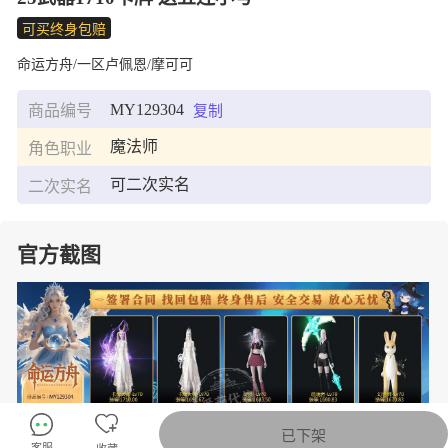
可买终身包赔
命运方舟/一区卢佩恩/摩可可
MY129304
商品编号
复制
魔法师
角色职业
可二次实名
二次实名
官方截图
已下架