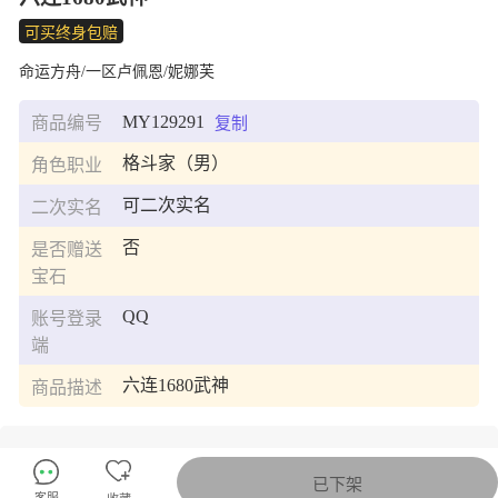
可买终身包赔
命运方舟/一区卢佩恩/妮娜芙
MY129291
商品编号
复制
格斗家（男）
角色职业
可二次实名
二次实名
否
是否赠送
宝石
QQ
账号登录
端
六连1680武神
商品描述
官方截图
已下架